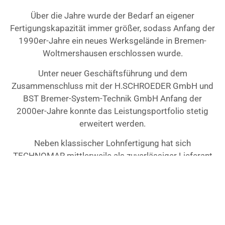
Über die Jahre wurde der Bedarf an eigener
Fertigungskapazität immer größer, sodass Anfang der
1990er-Jahre ein neues Werksgelände in Bremen-
Woltmershausen erschlossen wurde.
Unter neuer Geschäftsführung und dem
Zusammenschluss mit der H.SCHROEDER GmbH und
BST Bremer-System-Technik GmbH Anfang der
2000er-Jahre konnte das Leistungsportfolio stetig
erweitert werden.
Neben klassischer Lohnfertigung hat sich
TECHNOMAR mittlerweile als zuverlässiger Lieferant
für Sonderanlagen, Vorrichtungsbau, Spezialkranbau
für namenhafte Kunden in den Bereichen
Luft-/Raumfahrt, Rüstung, Hafenwirtschaft, Schiffahrt
und Offshore etabliert.