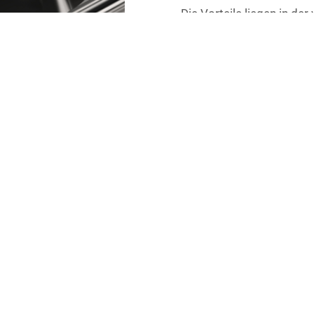
Die Vorteile liegen in de
Werkstattzeichnungen un
automatische Generierung
Bewegungsabläufe lassen
geben die Sicherheit, das
Über Schnittstellen werd
Berechnungsprogramme ü
zur Fertigung haben wir 
für fertigungsgerechte K
kostengünstige Fertigun
Auf Wunsch begleiten wir
Fertigungsausführung als
Fertigungsstand wird lau
begleiten unsere Kunden
verfahren und Abnahmen 
Klassifikationsgesellscha
Für Projektladungen auf S