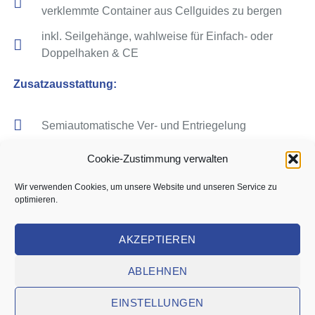
verklemmte Container aus Cellguides zu bergen
inkl. Seilgehänge, wahlweise für Einfach- oder
Doppelhaken & CE
Zusatzausstattung:
Semiautomatische Ver- und Entriegelung
Seiteneinweiser
Cookie-Zustimmung verwalten
Längenausgleich für Seilgehänge
Wir verwenden Cookies, um unsere Website und unseren Service zu
optimieren.
Für mehr Informationen oder eine Anfrage
AKZEPTIEREN
KONTAKTIEREN SIE UNS
ABLEHNEN
EINSTELLUNGEN
40' CONTAINER